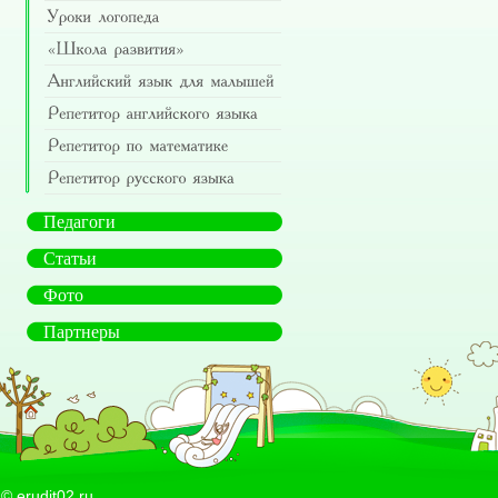
Педагоги
Статьи
Фото
Партнеры
©
erudit02.ru