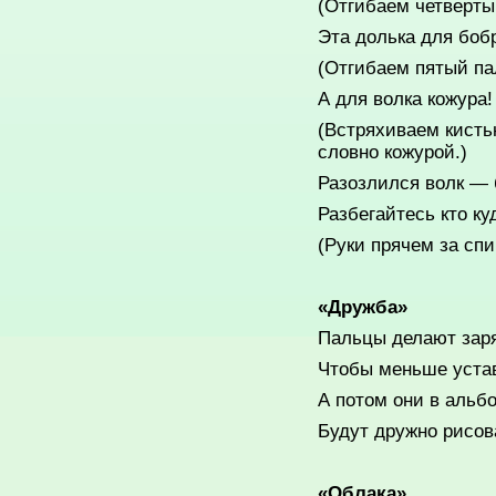
(Отгибаем четверты
Эта долька для боб
(Отгибаем пятый па
А для волка кожура!
(Встряхиваем кист
словно кожурой.)
Разозлился волк — 
Разбегайтесь кто ку
(Руки прячем за спи
«
Дружба
»
Пальцы делают заря
Чтобы меньше уста
А потом они в альб
Будут дружно рисов
«
Облака
»