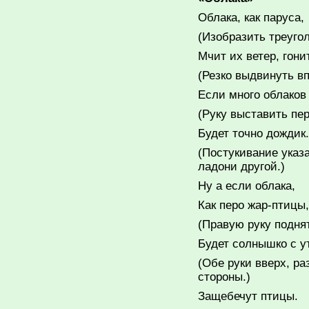
Облака, как паруса,
(Изобразить треуго
Мчит их ветер, гонит
(Резко выдвинуть вп
Если много облако
(Руку выставить пе
Будет точно дождик.
(Постукивание указ
ладони другой.)
Ну а если облака,
Как перо жар-птицы,
(Правую руку подня
Будет солнышко с у
(Обе руки вверх, ра
стороны.)
Защебечут птицы.