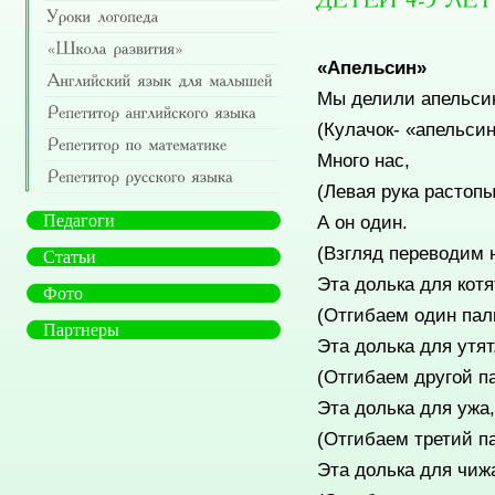
«
Апельсин
»
Мы делили апельси
(Кулачок- «апельсин
Много нас,
(Левая рука растоп
А он один.
Педагоги
(Взгляд переводим н
Статьи
Эта долька для котя
Фото
(Отгибаем один пал
Партнеры
Эта долька для утят
(Отгибаем другой па
Эта долька для ужа,
(Отгибаем третий па
Эта долька для чиж