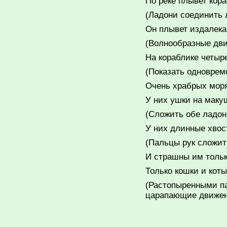
По реке плывет кора
(Ладони соединить 
Он плывет издалека
(Волнообразные дви
На кораблике четыр
(Показать одновреме
Очень храбрых моря
У них ушки на маку
(Сложить обе ладон
У них длинные хвос
(Пальцы рук сложить
И страшны им тольк
Только кошки и коты
(Растопыренными п
царапающие движен