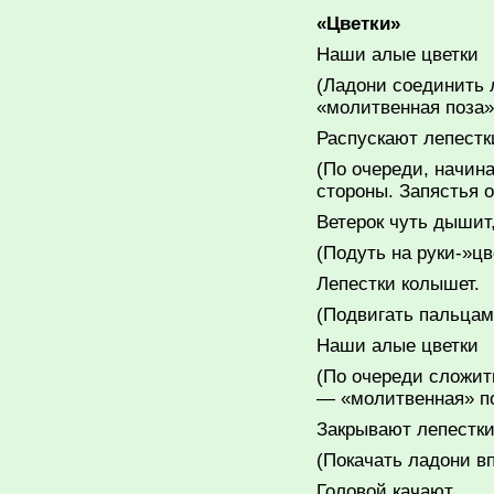
«
Цветки
»
Наши алые цветки
(Ладони соединить 
«молитвенная поза»
Распускают лепестк
(По очереди, начин
стороны. Запястья 
Ветерок чуть дышит
(Подуть на руки-»цв
Лепестки колышет.
(Подвигать пальцам
Наши алые цветки
(По очереди сложит
— «молитвенная» по
Закрывают лепестки
(Покачать ладони вп
Головой качают,