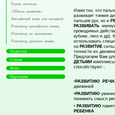
Известно, что пальч
развивает тонкие 
пальцев рук, но и
Р
РАЗВИВАТЬ
мелкую
проводимых действ
кубики, лего и др).
использовать специ
на
РАЗВИТИЕ
силы,
точности их движен
Педагоги
Предлагаем Вам для
Статьи
ДЕТЬМИ
комплексы
способствуют :
Фото
Партнеры
•
РАЗВИТИЮ РЕЧИ
движений
•
РАЗВИТИЮ
умения
понимать смысл ре
•
РАЗВИТИЮ
памят
РЕБЕНКА